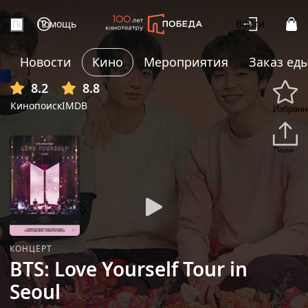
Помощь
Войти
Новости
Кино
Мероприятия
Заказ ед
+4
8.2
8.8
Кинопоиск
IMDB
Избранн
Подели
КОНЦЕРТ
BTS: Love Yourself Tour in
Seoul