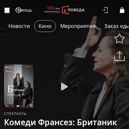
Помощь
Войти
Новости
Кино
Мероприятия
Заказ ед
+9
Избранн
Подели
СПЕКТАКЛЬ
Комеди Франсез: Британик