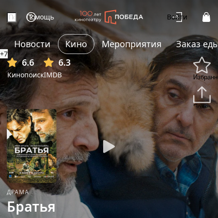
Помощь
Войти
Новости
Кино
Мероприятия
Заказ ед
+7
6.6
6.3
Кинопоиск
IMDB
Избранн
Подели
ДРАМА
Братья