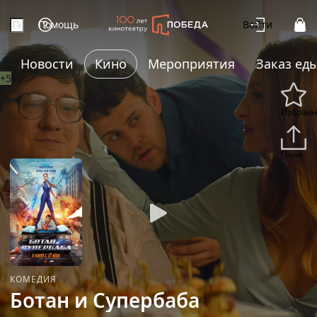
Помощь
Войти
Новости
Кино
Мероприятия
Заказ ед
+5
Избранн
Подели
КОМЕДИЯ
Ботан и Супербаба