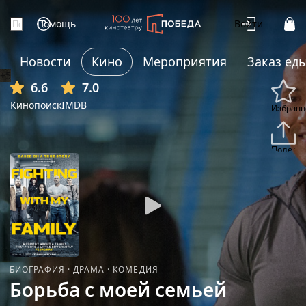
Помощь
Войти
Новости
Кино
Мероприятия
Заказ ед
+5
6.6
7.0
Кинопоиск
IMDB
Избранн
Подели
БИОГРАФИЯ
·
ДРАМА
·
КОМЕДИЯ
Борьба с моей семьей