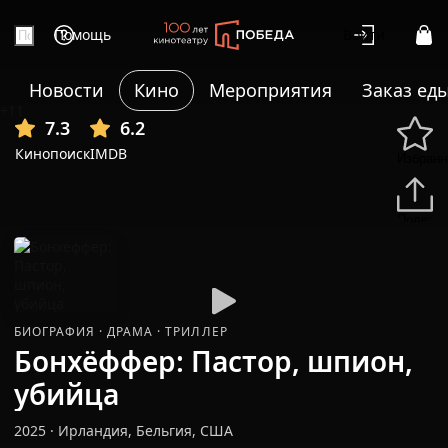
Помощь
Войти
Новости
Кино
Мероприятия
Заказ ед
+11
7.3
6.2
Кинопоиск
IMDB
Избранн
Подели
БИОГРАФИЯ
·
ДРАМА
·
ТРИЛЛЕР
Бонхёффер: Пастор, шпион,
убийца
2025
·
Ирландия, Бельгия, США