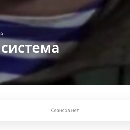
ЫЙ
 система
Сеансов нет