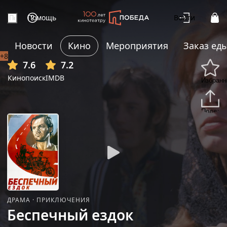
Помощь
Войти
Новости
Кино
Мероприятия
Заказ ед
+8
7.6
7.2
Кинопоиск
IMDB
Избранн
Подели
ДРАМА
·
ПРИКЛЮЧЕНИЯ
Беспечный ездок