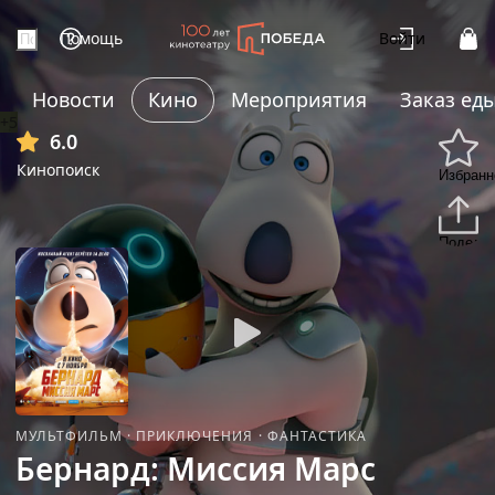
Помощь
Войти
Новости
Кино
Мероприятия
Заказ ед
+5
6.0
Кинопоиск
Избранн
Подели
МУЛЬТФИЛЬМ
·
ПРИКЛЮЧЕНИЯ
·
ФАНТАСТИКА
Бернард: Миссия Марс