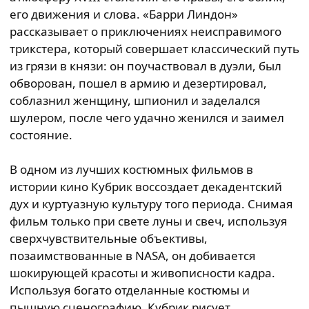
его движения и слова. «Барри Линдон»
рассказывает о приключениях неисправимого
трикстера, который совершает классический путь
из грязи в князи: он поучаствовал в дуэли, был
обворован, пошел в армию и дезертировал,
соблазнил женщину, шпионил и заделался
шулером, после чего удачно женился и заимел
состояние.
В одном из лучших костюмных фильмов в
истории кино Кубрик воссоздает декадентский
дух и куртуазную культуру того периода. Снимая
фильм только при свете луны и свеч, используя
сверхчувствительные объективы,
позаимствованные в NASA, он добивается
шокирующей красоты и живописности кадра.
Используя богато отделанные костюмы и
пышную сценографию, Кубрик рисует