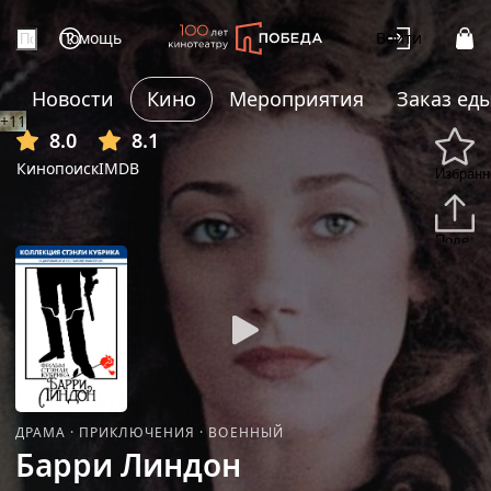
Помощь
Войти
Новости
Кино
Мероприятия
Заказ ед
+11
8.0
8.1
Кинопоиск
IMDB
Избранн
Подели
ДРАМА
·
ПРИКЛЮЧЕНИЯ
·
ВОЕННЫЙ
Барри Линдон