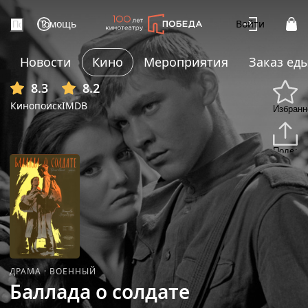
Помощь
Войти
Новости
Кино
Мероприятия
Заказ ед
+9
8.3
8.2
Кинопоиск
IMDB
Избранн
Подели
ДРАМА
·
ВОЕННЫЙ
Баллада о солдате