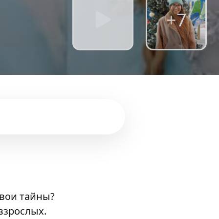
+7
свои тайны?
взрослых.