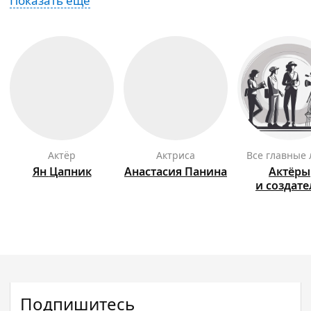
Показать ещё
актёр
актриса
Все главные
Ян
Цапник
Анастасия
Панина
Актёры
и создат
Подпишитесь