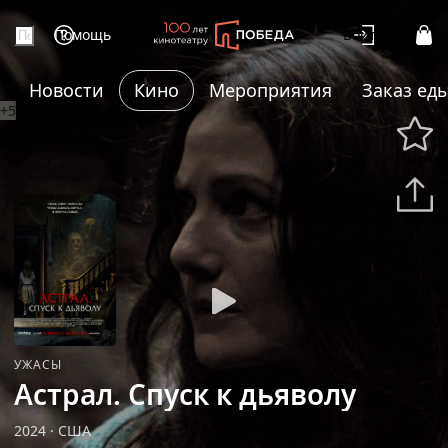
Помощь
Войти
Новости
Кино
Мероприятия
Заказ ед
+5
Избранн
Подели
УЖАСЫ
Астрал. Спуск к дьяволу
2024
·
США