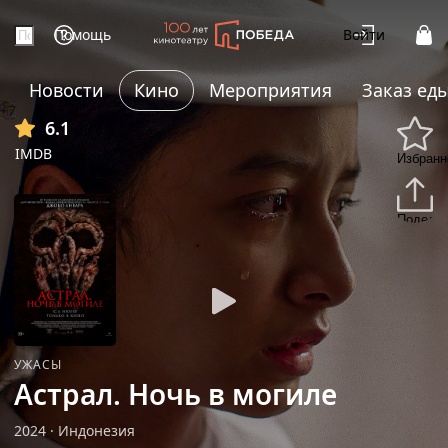
Помощь
Войти
Новости
Кино
Мероприятия
Заказ ед
+7
6.1
IMDB
Избранн
Подели
УЖАСЫ
Астрал. Ночь в могиле
2024
·
Индонезия