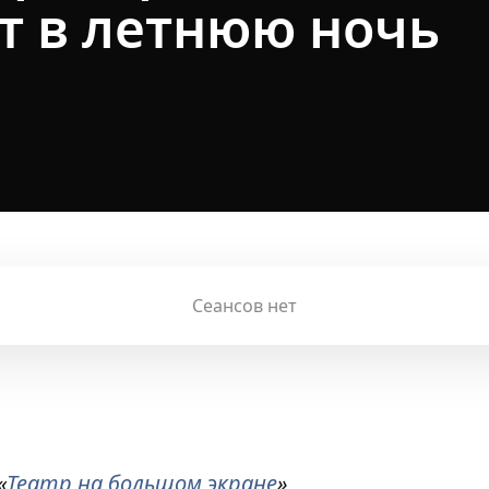
т в летнюю ночь
Сеансов нет
«
Театр на большом экране
»