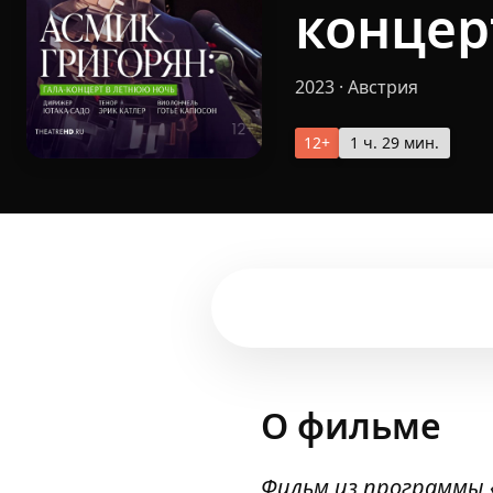
концер
2023
·
Австрия
12+
1 ч. 29 мин.
О фильме
Фильм из
программы