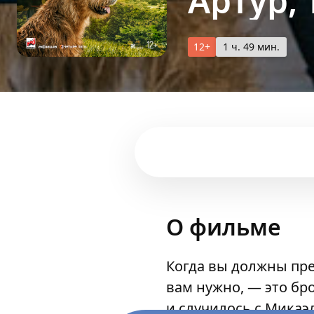
Артур,
12+
1 ч. 49 мин.
О фильме
Когда вы должны пре
вам нужно, — это бр
и случилось с Мика