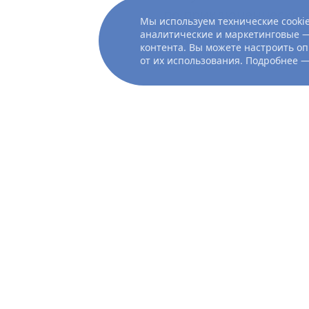
по приключенческим 
Мы используем технические cookie
встреча полностью р
аналитические и маркетинговые —
контента. Вы можете настроить оп
от их использования. Подробнее 