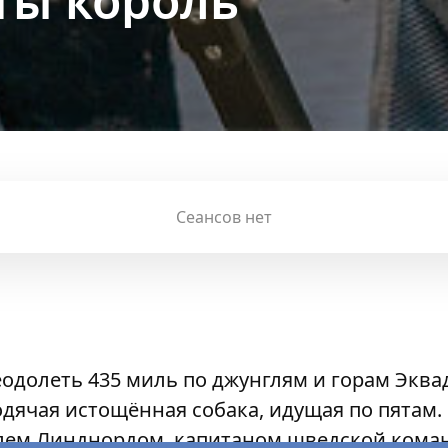
 ты король
Сеансов нет
одолеть 435 миль по джунглям и горам Эквад
одячая истощённая собака, идущая по пятам.
элем Линднордом, капитаном шведской кома