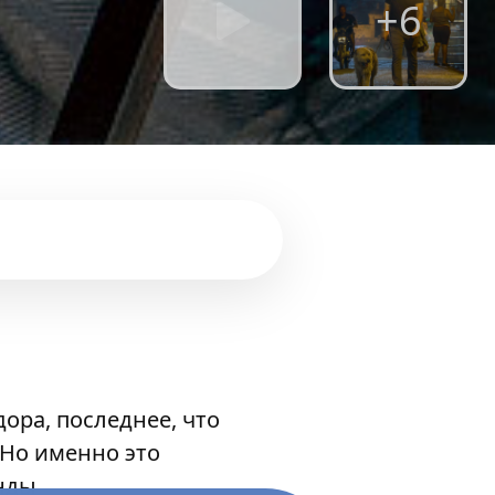
+6
ора, последнее, что
 Но именно это
нды