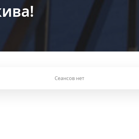
ива!
Сеансов нет