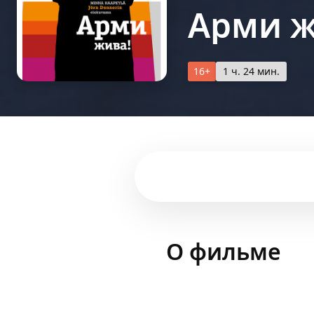
Арми ж
16+
1 ч. 24 мин.
О фильме