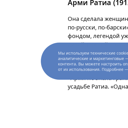
Арми Ратиа (19
Она сделала женщин 
по-русски, по-барск
фондом, легендой уж
дизайнерской компа
жизнь в бесконечный
Мы используем технические cookie
аналитические и маркетинговые —
склонная к депресси
контента. Вы можете настроить оп
от их использования. Подробнее 
«Арми не знала гран
усадьбе Ратиа. «Одна
желание было закон
Приехали даже гадал
было… Настоящая жиз
Однажды зимой сикх,