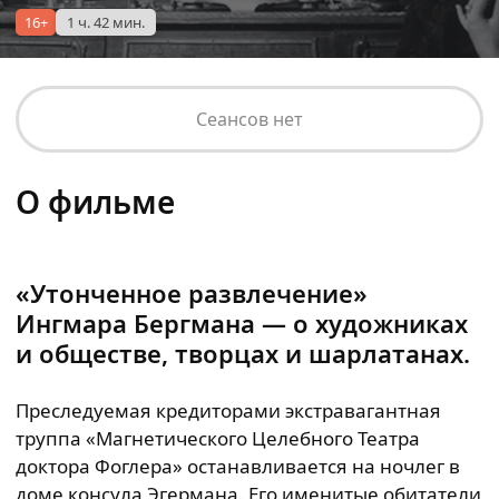
16+
1 ч. 42 мин.
Сеансов нет
О фильме
«Утонченное развлечение»
Ингмара Бергмана — о художниках
и обществе, творцах и шарлатанах.
Преследуемая кредиторами экстравагантная
труппа «Магнетического Целебного Театра
доктора Фоглера» останавливается на ночлег в
доме консула Эгермана. Его именитые обитатели