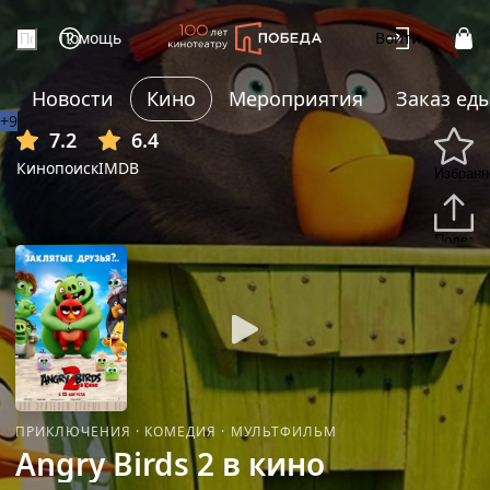
Помощь
Войти
Новости
Кино
Мероприятия
Заказ ед
+9
7.2
6.4
Кинопоиск
IMDB
Избранн
Подели
ПРИКЛЮЧЕНИЯ
·
КОМЕДИЯ
·
МУЛЬТФИЛЬМ
Angry Birds 2 в кино