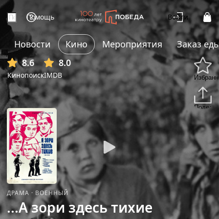
Помощь
Войти
Новости
Кино
Мероприятия
Заказ ед
+4
8.6
8.0
Кинопоиск
IMDB
Избранн
Подели
ДРАМА
·
ВОЕННЫЙ
...А зори здесь тихие