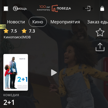
Помощь
Войти
Новости
Кино
Мероприятия
Заказ ед
+15
7.5
7.3
Кинопоиск
IMDB
Избранн
Подели
КОМЕДИЯ
2+1