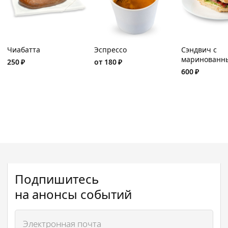
Чиабатта
Эспрессо
Сэндвич с
маринованн
250
₽
от
180
₽
ростбифом и
600
₽
томатами
Подпишитесь
на анонсы событий