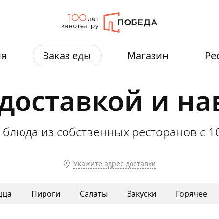
ия
Заказ еды
Магазин
Ре
 доставкой и н
 блюда из собственных ресторанов
с 1
Укажите адрес доставки
цца
Пироги
Салаты
Закуски
Горячее