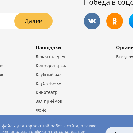
Победа в соц
Далее
Площадки
Орган
Белая галерея
Все усл
а»
Конференц-зал
а»
Клубный зал
Клуб «Ночь»
Кинотеатр
Зал приёмов
Фойе
Подутровечера
-файлы для корректной работы сайта, а также
 для анализа трафика и персонализации