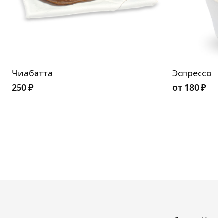
Чиабатта
Эспрессо
250
₽
от
180
₽