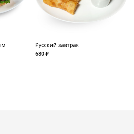
ым
Русский завтрак
680
₽