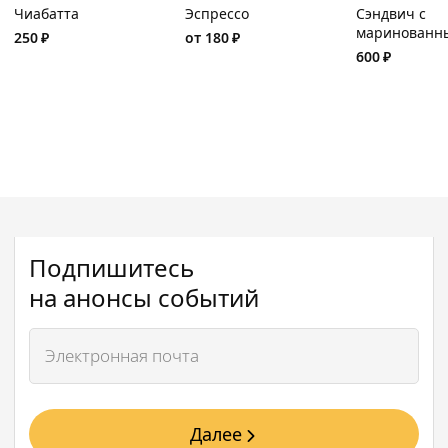
Чиабатта
Эспрессо
Сэндвич с
маринованн
250
₽
от
180
₽
ростбифом и
600
₽
томатами
Подпишитесь
на анонсы событий
Далее