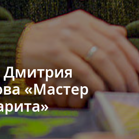
 Дмитрия
ва «Мастер
арита»