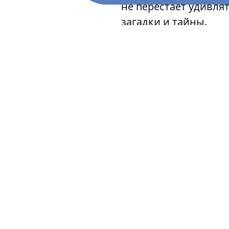
не перестаёт удивля
загадки и тайны.
Дмитрий Шеляков — 
образования, один и
в Новосибирске. Авт
в журналах «Аквариу
Тренды. Стиль жизни
обозрение», «Книжна
и пр.