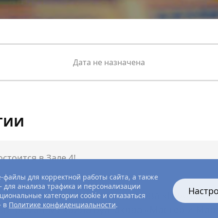
Дата не назначена
тии
стоится в Зале 4!
-файлы для корректной работы сайта, а также
 для анализа трафика и персонализации
Настр
вторский курс Дмитрия Шелякова «Нужные кн
циональные категории cookie и отказаться
— в
Политике конфиденциальности
.
вый роман Михаила Булгакова «Мастер и Мар