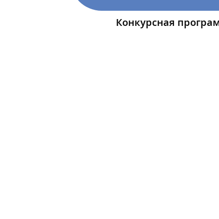
Конкурсная програ
«Дом солнца»,
«Тамерлан из Г
«День Матери»
«Николай. Сам
Конкурс среди молод
в Сибири
».