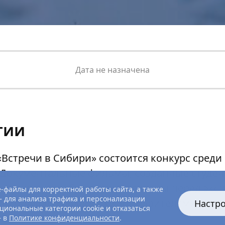
Дата не назначена
тии
«Встречи в Сибири» состоится конкурс сред
 Документальные фильмы, созданные студе
тетов вузов, будут представлены перед эк
-файлы для корректной работы сайта, а также
 для анализа трафика и персонализации
сионалов в области кино, и зрителями кино
Настр
циональные категории cookie и отказаться
— в
Политике конфиденциальности
.