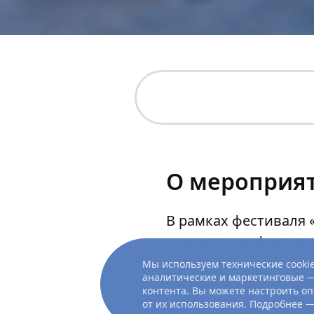
О мероприя
В рамках фестиваля 
кинематографистов.
и профильных факуль
Мы используем технические cookie
аналитические и маркетинговые —
состоящим из профес
контента. Вы можете настроить оп
от их использования. Подробнее 