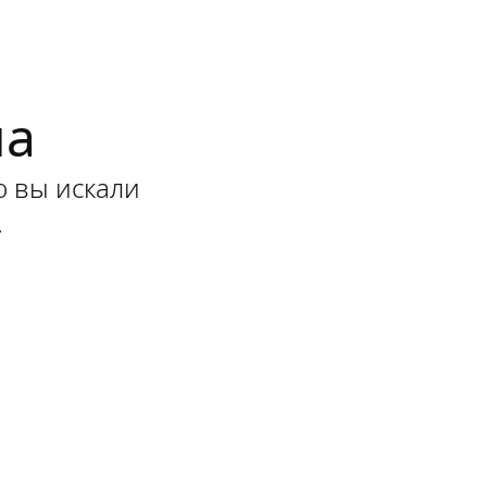
на
ю вы искали
.