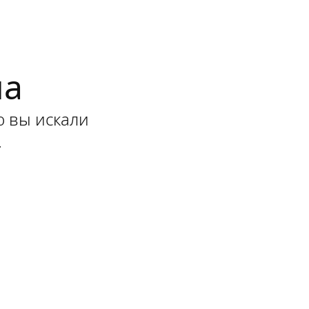
на
ю вы искали
.