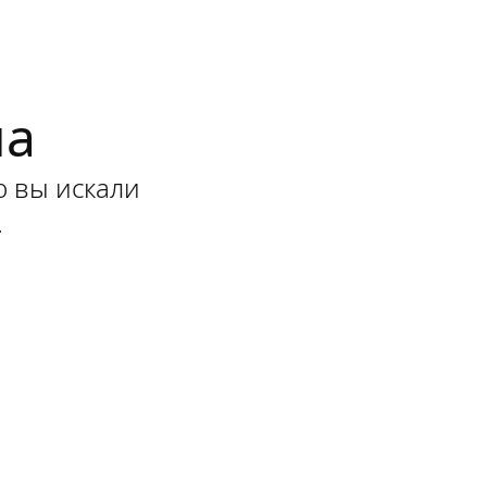
на
ю вы искали
.