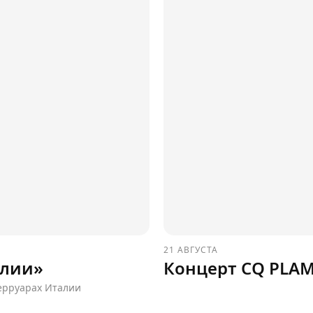
21 АВГУСТА
алии»
Концерт CQ PLA
терруарах Италии