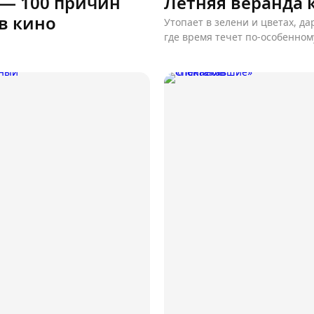
 — 100 причин
Летняя веранда 
в кино
Утопает в зелени и цветах, да
где время течет по-особенном