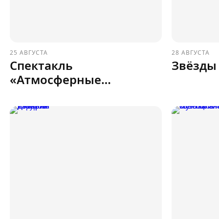
25 АВГУСТА
28 АВГУСТА
Спектакль
Звёзды 
«Атмосферные
рассказы»