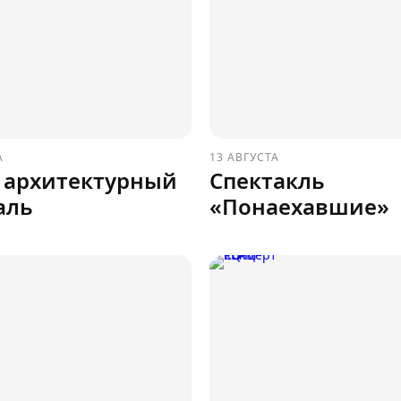
А
13 АВГУСТА
 архитектурный
Спектакль
аль
«Понаехавшие»